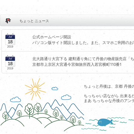
ちょっと ニュース
公式ホームページ開設
Jul
18
パソコン版サイト開設しました。また、スマホご利用のお
2019
北大路通り大宮下る 建勲通り角にて丹後の物産販売店「
Jul
18
京都市上京区大宮通今宮御旅所西入若宮横町110番1
2019
ちょっと丹後は、京都 丹後
ちっちゃい店ながら 出来る
まあ ちっちゃな丹後のアン