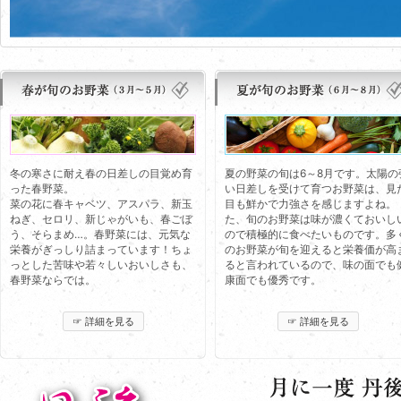
冬の寒さに耐え春の日差しの目覚め育
夏の野菜の旬は6～8月です。太陽の
った春野菜。
い日差しを受けて育つお野菜は、見
菜の花に春キャベツ、アスパラ、新玉
目も鮮かで力強さを感じますよね。 
ねぎ、セロリ、新じゃがいも、春ごぼ
た、旬のお野菜は味が濃くておいし
う、そらまめ…。春野菜には、元気な
ので積極的に食べたいものです。多
栄養がぎっしり詰まっています！ちょ
のお野菜が旬を迎えると栄養価が高
っとした苦味や若々しいおいしさも、
ると言われているので、味の面でも
春野菜ならでは。
康面でも優秀です。
☞ 詳細を見る
☞ 詳細を見る