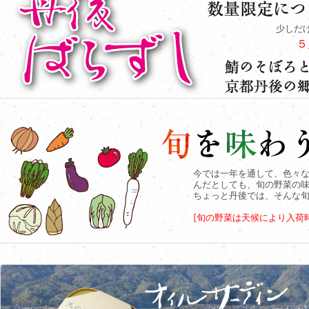
少しだ
５
今では一年を通して、色々
んだとしても、旬の野菜の
ちょっと丹後では、そんな
[旬の野菜は天候により入荷