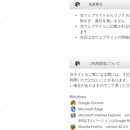
免責事項
当ウェブサイトからリンクさ
知せず、責任を負いません。
当ウェブサイトに記載される
ます。
当店は当ウェブサイトの情報
ご利用環境について
当サイトをご覧になる際には、下記
利用いただけないことがあります。
い場合がありますのでご了承くださ
Windows
Google Chrome
Microsoft Edge
Microsoft Internet Explorer ver
IE6以下のバージョンはGoogle
Mozilla Firefox version 62.03