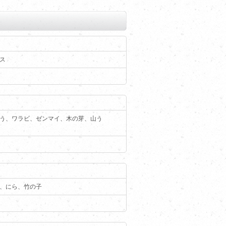
ス
う、ワラビ、ゼンマイ、木の芽、山う
、にら、竹の子