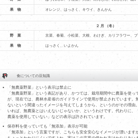
果 物
オレンジ、はっさく、キウイ、きんかん
２ 月 （冬）
野 菜
京菜、春菊、小松菜、大根、わけぎ、カリフラワー、ブ
果 物
はっさく、いよかん
食についての豆知識
「無農薬野菜」という表示は禁止に
「無農薬野菜」という表記があり、かつては、栽培期間中に農薬を使っ
が、現在では、農林水産省のガイドラインで使用が禁止されています。
ないという間違ったイメージを与えてしまうから、というのがその理由。つ
いれば、無農薬とはいえないじゃないか、というわけです。代わりに、
農薬を使用していない」などの表示は許されています。
保存料を使っていても「無添加」表示が可能
「無添加」という言葉ですが、こちらも安全安心なイメージが漂います
ちょっとわかりにくいですよね。実はこの言葉の使われ方はかなりあい