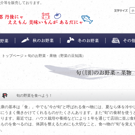
魚介等を販売しております。
トップページ
> 旬のお野菜・果物（野菜の豆知識）
旬の野菜を食べよう！
健康の基本は「食」。中でも“今が旬”と呼ばれる食べ物には、夏なら体を冷や
体にうまく働きかけてくれるものがたくさんあります。また“旬”の食材を使う
なります。最近では、ハウス栽培や養殖などにより１年を通じて店頭に並ぶ食
たものを食べるのは、体調を整えるためにも大切なこと。食べ物の“旬”を覚え
い。