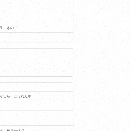
生、きのこ
がしら、ほうれん草
も、芽キャベツ