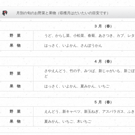
月別の旬のお野菜と果物（収穫月はだいたいの目安です）
３ 月 （春）
野 菜
うど、からし菜、小松菜、春菊、あさつき、カブ、レタ
果 物
はっさく、いよかん、さんぽうかん
４ 月 （春）
さやえんどう、竹の子、みつば、新じゃがいも、新ごぼ
野 菜
ど
果 物
はっさく、いよかん、夏みかん、いちご
５ 月 （春）
野 菜
えんどう、新キャベツ、新玉ねぎ、アスパラガス、ふき
果 物
夏みかん、いちご、木いちご